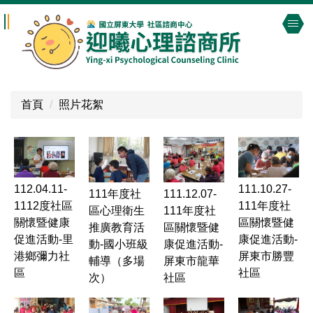
跳
到
主
要
內
容
首頁
照片花絮
區
112.04.11-
111.10.27-
111年度社
111.12.07-
1112度社區
111年度社
區心理衛生
111年度社
關懷暨健康
區關懷暨健
推廣教育活
區關懷暨健
促進活動-里
康促進活動-
動-國小班級
康促進活動-
港鄉彌力社
屏東市勝豐
輔導（多場
屏東市龍華
區
社區
次）
社區