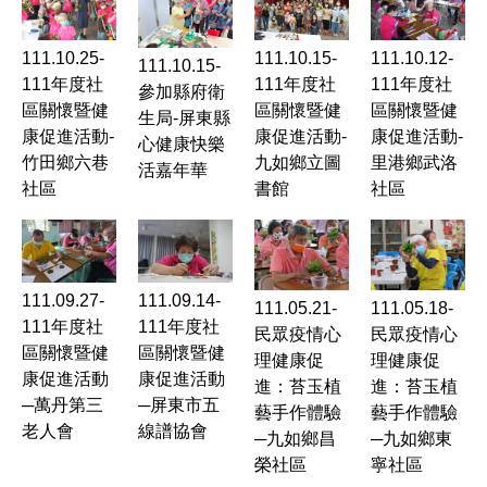
111.10.25-
111.10.15-
111.10.12-
111.10.15-
111年度社
111年度社
111年度社
參加縣府衛
區關懷暨健
區關懷暨健
區關懷暨健
生局-屏東縣
康促進活動-
康促進活動-
康促進活動-
心健康快樂
竹田鄉六巷
九如鄉立圖
里港鄉武洛
活嘉年華
社區
書館
社區
111.09.27-
111.09.14-
111.05.21-
111.05.18-
111年度社
111年度社
民眾疫情心
民眾疫情心
區關懷暨健
區關懷暨健
理健康促
理健康促
康促進活動
康促進活動
進：苔玉植
進：苔玉植
─萬丹第三
─屏東市五
藝手作體驗
藝手作體驗
老人會
線譜協會
─九如鄉昌
─九如鄉東
榮社區
寧社區