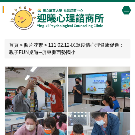
跳
到
主
要
內
容
首頁
>
照片花絮
>
111.02.12-民眾疫情心理健康促進：
區
親子FUN桌遊─屏東縣西勢國小