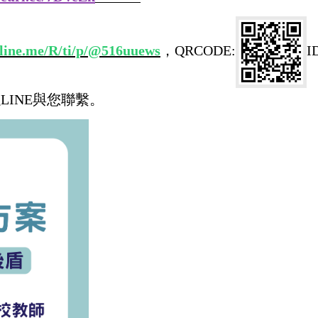
/line.me/R/ti/p/@
516uuews
，QRCODE:
I
LINE與您聯繫。