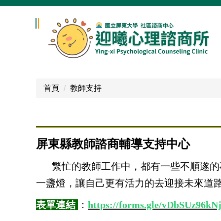
跳
到
主
要
內
容
區
首頁
教師支持
屏東縣教師諮商輔導支持中心
繁忙的教師工作中，都有一些不順遂的
一盞燈，讓自己更有活力的去迎接未來道
表單連結
：
https://forms.gle/vDbSUz96kN