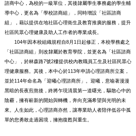
諮商中心，為校的一級單位，其後隷屬學生事務處的學生輔
導中心，更名為「學校諮商組」，同時增設「社區諮商
組」，藉以提供在地社區心理衛生及教育推廣的服務，提升
社區民眾心理健康及助人工作者的專業成長。
104年因本校組織規程自8月1日起修正，本校學務處之
「社區諮商組」則改隸屬於教育學院，並更名為「社區諮商
中心」，於林森路7號2樓提供校內教職員工生及社區民眾心
理健康服務。其後，本中心於113年申請心理諮商所立案，
並於114年命名為「迎曦心理諮商所」。迎曦，意喻著漫漫
黑暗的長夜煎熬後，終將乍現清晨第一道曙光，驅散心中的
陰霾，擁有嶄新的開始與轉機，奔向充滿希望與光明的未
來。人生如此，心理諮商亦然，讓專業助人者陪伴低谷中孤
單的您勇敢走過困境，擁抱復甦與重生。