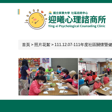
跳
到
主
要
內
容
區
首頁
>
照片花絮
>
111.12.07-111年度社區關