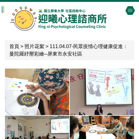
跳
到
主
要
內
容
首頁
>
照片花絮
>
111.04.07-民眾疫情心理健康促進：
區
曼陀羅紓壓彩繪─屏東市永安社區